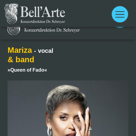
Main
menu
Main
menu
Mariza
- vocal
& band
»Queen of Fado«