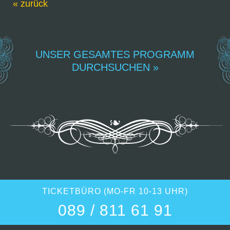
« zurück
UNSER GESAMTES PROGRAMM
DURCHSUCHEN »
TICKETBÜRO (MO-FR 10-13 UHR)
089 / 811 61 91