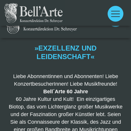
Main
menu
Main
menu
»EXZELLENZ UND
LEIDENSCHAFT«
Liebe Abonnentinnen und Abonnenten! Liebe
KonzertbesucherInnen! Liebe Musikfreunde!
Bell´Arte 60 Jahre
60 Jahre Kultur und Kult! Ein einzigartiges
Biotop, das vom Lichterglanz großer Musikwerke
und der Faszination großer Künstler lebt.
Seien
Sie als Connaisseure der Klassik, des Jazz und
einer großen Bandbreite an Musikrichtungen