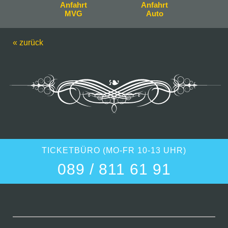
Anfahrt
Anfahrt
MVG
Auto
« zurück
TICKETBÜRO (MO-FR 10-13 UHR)
089 / 811 61 91