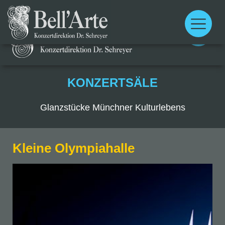
Main
menu
Main
menu
KONZERTSÄLE
Glanzstücke Münchner Kulturlebens
Kleine Olympiahalle