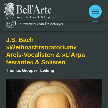
Main
menu
Main
menu
J.S. Bach
»Weihnachtsoratorium«
Arcis-Vocalisten & »L’Arpa
festante« & Solisten
Thomas Gropper - Leitung