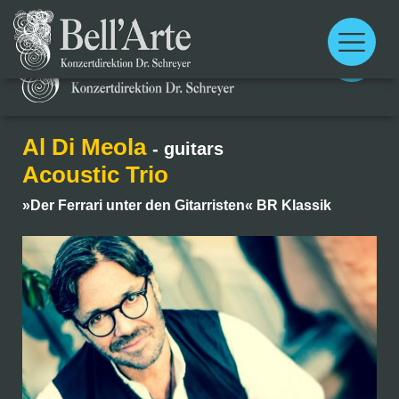
Main
menu
Main
menu
Al Di Meola
- guitars
Acoustic Trio
»Der Ferrari unter den Gitarristen« BR Klassik