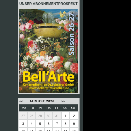
UNSER ABONNEMENTPROSPEKT
<<
AUGUST 2026
>>
X
KONZERTE IM AUGUST
Mo
Di
Mi
Do
Fr
Sa
So
27
28
29
30
31
1
2
3
4
5
6
7
8
9