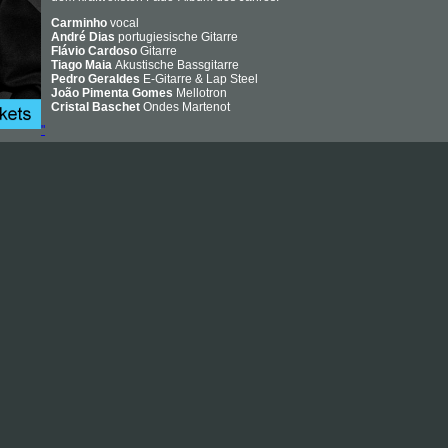
Carminho
vocal
André Dias
portugiesische Gitarre
Flávio Cardoso
Gitarre
Tiago Maia
Akustische Bassgitarre
Pedro Geraldes
E-Gitarre & Lap Steel
João Pimenta Gomes
Mellotron
Cristal Baschet
Ondes
Martenot
"