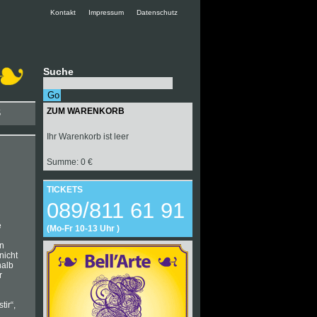
Kontakt
Impressum
Datenschutz
Suche
ZUM WARENKORB
S
Ihr Warenkorb ist leer
Summe: 0 €
TICKETS
089/811 61 91
e
(Mo-Fr 10-13 Uhr )
en
nicht
halb
r
ir“,