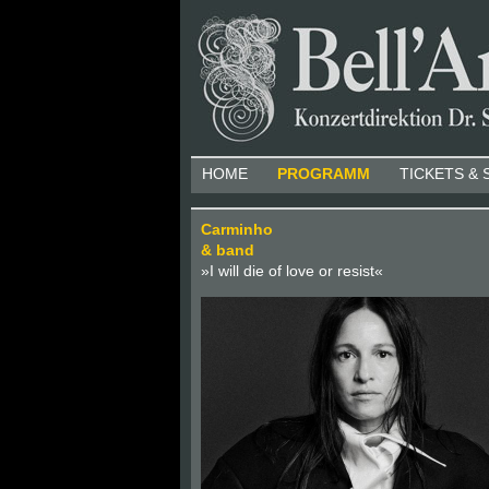
HOME
PROGRAMM
TICKETS & 
Carminho
& band
»I will die of love or resist«