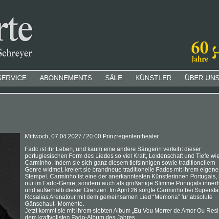
SERVICE
ABONNEMENTS
SÄLE
KÜNSTLER
ÜBER UN
Mittwoch, 07.04.2027 / 20:00 Prinzregententheater
Fado ist ihr Leben, und kaum eine andere Sängerin verleiht dieser
portugiesischen Form des Liedes so viel Kraft, Leidenschaft und Tiefe wi
Carminho. Indem sie sich ganz diesem tiefsinnigen sowie traditionellem
Genre widmet, kreiert sie brandneue traditionelle Fados mit ihrem eigen
Stempel. Carminho ist eine der anerkanntesten Künstlerinnen Portugals, 
nur im Fado-Genre, sondern auch als großartige Stimme Portugals inner
und außerhalb dieser Grenzen. Im April 26 sorgte Carminho bei Supersta
Rosalias Arenatour mit dem gemeinsamen Lied “Memoria” für absolute
Gänsehaut- Momente.
Jetzt kommt sie mit ihrem siebten Album „Eu Vou Morrer de Amor Ou Resist
dem kraftvollsten Fado-Album des Jahres.