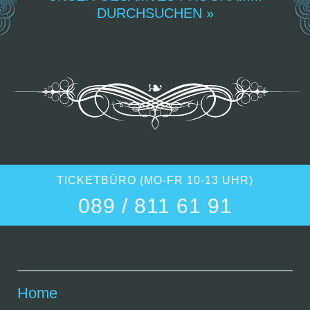
DURCHSUCHEN »
TICKETBÜRO (MO-FR 10-13 UHR)
089 / 811 61 91
Home