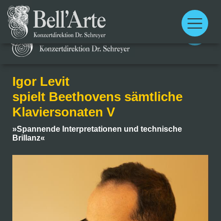
Main
menu
Main
menu
Igor Levit
spielt Beethovens sämtliche
Klaviersonaten V
»Spannende Interpretationen und technische
Brillanz«