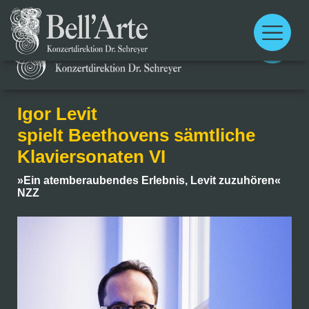
Main
menu
Main
menu
Igor Levit
spielt Beethovens sämtliche
Klaviersonaten VI
»Ein atemberaubendes Erlebnis, Levit zuzuhören«
NZZ