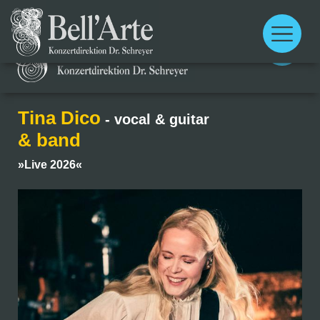
Main
menu
Main
menu
Tina Dico
- vocal & guitar
& band
»Live 2026«